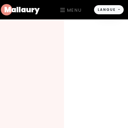
M
allaury
MENU
LANGUE